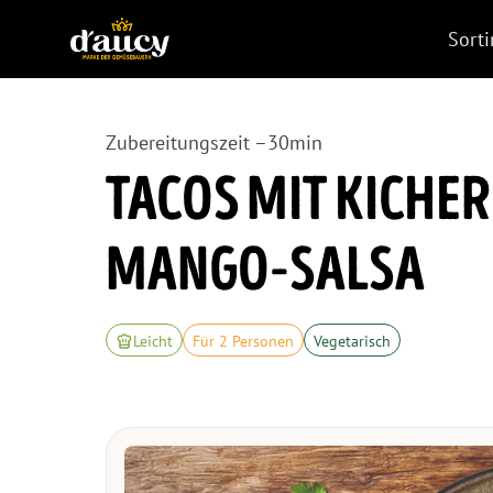
Sort
Zubereitungszeit –
30
min
TACOS MIT KICH
MANGO-SALSA
Leicht
Für 2 Personen
Vegetarisch