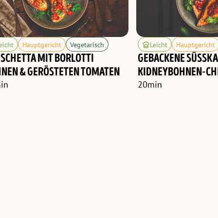
eicht
Hauptgericht
Vegetarisch
Leicht
Hauptgericht
SCHETTA MIT BORLOTTI
GEBACKENE SÜSSKAR
NEN & GERÖSTETEN TOMATEN
IDNEYBOHNEN-CHI
in
20
min