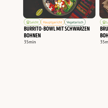
Leicht
Hauptgericht
Vegetarisch
L
BURRITO-BOWL MIT SCHWARZEN
BRU
BOHNEN
BOH
35
min
35
m