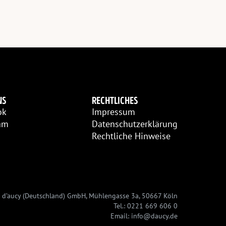
NS
RECHTLICHES
ok
Impressum
am
Datenschutzerklärung
Rechtliche Hinweise
 d’aucy (Deutschland) GmbH, Mühlengasse 3a, 50667 Köln
Tel.: 0221 669 606 0
Email: info@daucy.de