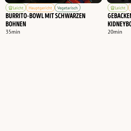
Leicht
Hauptgericht
Vegetarisch
Leicht
BURRITO-BOWL MIT SCHWARZEN
GEBACKEN
BOHNEN
IDNEYBO
35
min
20
min