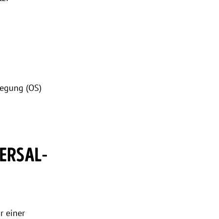
legung (OS)
VERSAL­
r einer