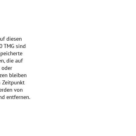
auf diesen
10 TMG sind
speicherte
n, die auf
g oder
zen bleiben
m Zeitpunkt
werden von
nd entfernen.