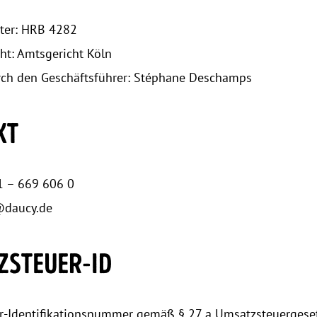
ter: HRB 4282
cht: Amtsgericht Köln
rch den Geschäftsführer: Stéphane Deschamps
KT
1 – 669 606 0
@daucy.de
ZSTEUER-ID
r-Identifikationsnummer gemäß § 27 a Umsatzsteuergeset