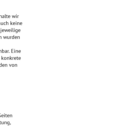
halte wir
auch keine
 jeweilige
en wurden
nbar. Eine
e konkrete
rden von
Seiten
tung,