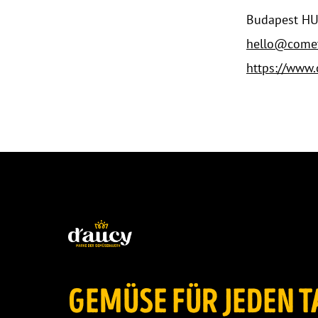
Budapest H
hello@comet
https://www.
GEMÜSE FÜR JEDEN T