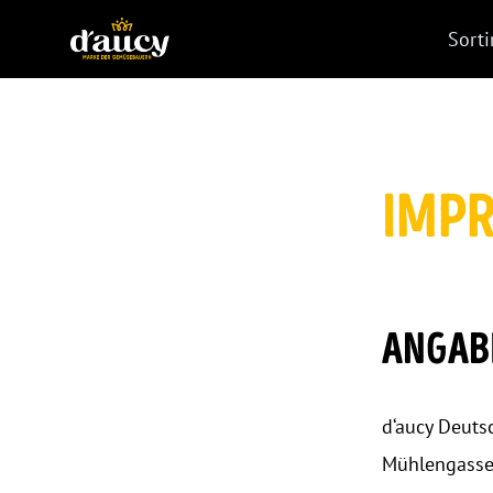
Sort
IMP
ANGABE
d‘aucy Deut
Mühlengasse