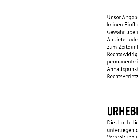
Unser Angebo
keinen Einfl
Gewähr überne
Anbieter ode
zum Zeitpunk
Rechtswidrig
permanente i
Anhaltspunkt
Rechtsverlet
URHEB
Die durch di
unterliegen 
Verbreitung 