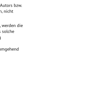
 Autors bzw.
, nicht
n, werden die
s solche
g
e umgehend