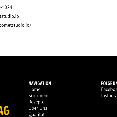
U-1024
studio.io
cometstudio.io/
NAVIGATION
FOLGE U
Home
Facebo
Sortiment
Instagr
Rezepte
AG
Über Uns
Qualität