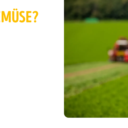
EMÜSE?
alles um
ger
ür deine Küche.
ken ihre ganze
ät, gesunden
ucy entdecken?