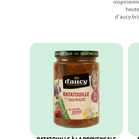
inspiriere
heute
d´aucy br