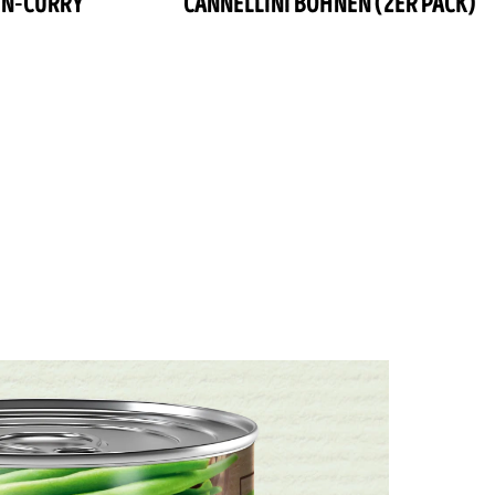
EN-CURRY
CANNELLINI BOHNEN (2ER PACK)