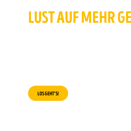
LUST AUF MEHR G
Schön, dass du da bist! Bei d’aucy dreht sich 
hochwertiges Gemüse, Qualität aus nachhalti
Landwirtschaft und jede Menge Inspiration f
Unsere Landwirte in der Genossenschaft stec
Leidenschaft in jede Dose – für beste Qualit
Genuss und volle Rückverfolgbarkeit.
Möchtest du den französischen Twist von d’a
LOS GEHT’S!