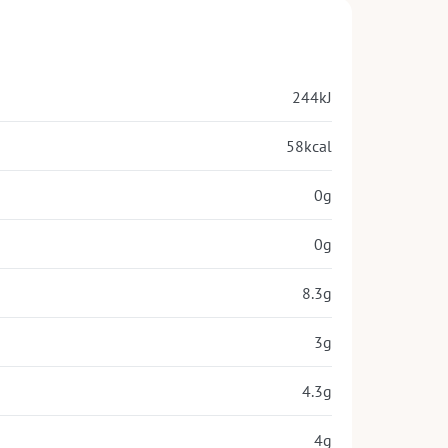
244
kJ
58
kcal
0
g
0
g
8.3
g
3
g
4.3
g
4
g