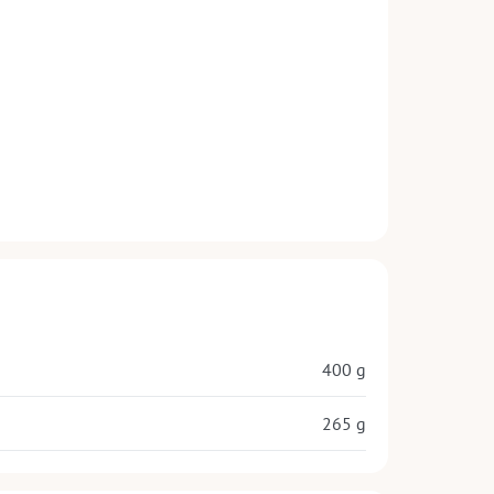
400 g
265 g