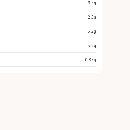
9.3
g
2.5
g
3.2
g
3.5
g
0.87
g