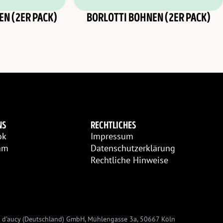
EN (2ER PACK)
BORLOTTI BOHNEN (2ER PACK)
NS
RECHTLICHES
ok
Impressum
am
Datenschutzerklärung
Rechtliche Hinweise
 d’aucy (Deutschland) GmbH, Mühlengasse 3a, 50667 Köln