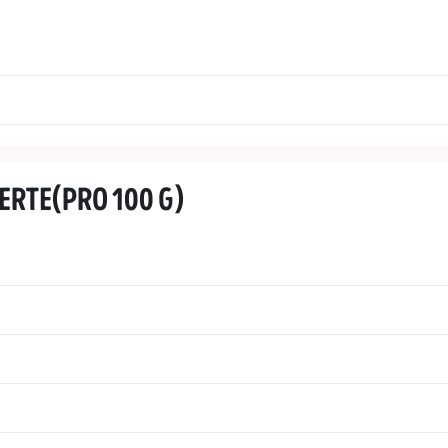
ERTE
(
PRO 100 G
)