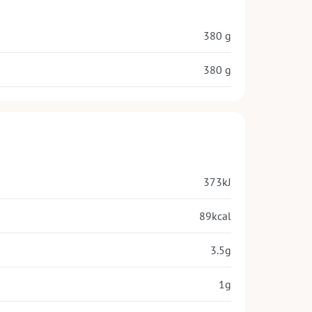
380 g
380 g
373
kJ
89
kcal
3.5
g
1
g